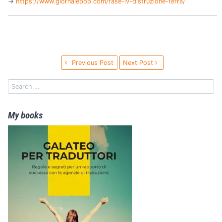
→️
https://www.giornalepop.com/fase-iv-distruzione-terra/
Previous Post
Next Post
My books