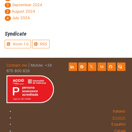
September 2024
3
August 2024
2
July 2024
4
Syndicate
Atom 1.0
RSS
Contact me
| Mobile: +34
M
675 800 826
Italiano
English
Español
Català