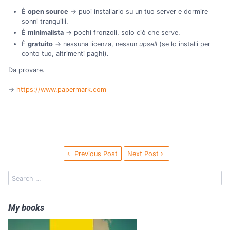
È
open source
→ puoi installarlo su un tuo server e dormire
sonni tranquilli.
È
minimalista
→ pochi fronzoli, solo ciò che serve.
È
gratuito
→ nessuna licenza, nessun
upsell
(se lo installi per
conto tuo, altrimenti paghi).
Da provare.
→️
https://www.papermark.com
Previous Post
Next Post
My books