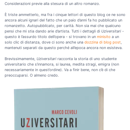
Considerazioni previe alla stesura di un altro romanzo.
È triste ammetterlo, ma fra i cinque lettori di questo blog ce ne sono
ancora alcuni ignari del fatto che un paio d’anni fa ho pubblicato un
romanzetto.
Autopubblicato
, per carità. Non sia mai che qualcuno
pensi che mi stia dando arie d’artista. Tutti i dettagli di
Uziversitari
-
questo è l’assurdo titolo dell’opera - si trovano in un
minisito
a un
solo clic di distanza, dove ci sono anche una
dozzina di blog post
,
mantenuti separati da questo perché all’epoca ancora non esisteva.
Brevissimamente,
Uziversitari
racconta la storia di uno studente
universitario che s’innamora, si laurea, medita stragi, emigra (non
necessariamente in quest’ordine). Va a finir bene, non c’è di che
preoccuparsi. O almeno credo.