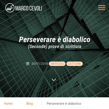
Perseverare è diabolico
(Seconde) prove di scrittura
30/11/2019
ARTICOLI
LETTURE
Home
Blog
Perseverare è diabolico