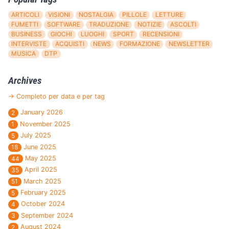
ARTICOLI
VISIONI
NOSTALGIA
PILLOLE
LETTURE
FUMETTI
SOFTWARE
TRADUZIONE
NOTIZIE
ASCOLTI
BUSINESS
GIOCHI
LUOGHI
SPORT
RECENSIONI
INTERVISTE
ACQUISTI
NEWS
FORMAZIONE
NEWSLETTER
MUSICA
DTP
Archives
→ Completo per data e per tag
January 2026
2
November 2025
1
July 2025
5
June 2025
18
May 2025
44
April 2025
35
March 2025
51
February 2025
5
October 2024
4
September 2024
3
August 2024
2