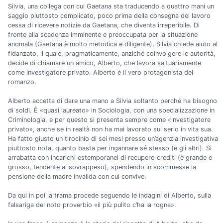
Silvia, una collega con cui Gaetana sta traducendo a quattro mani un
saggio piuttosto complicato, poco prima della consegna del lavoro
cessa di ricevere notizie da Gaetana, che diventa irreperibile. Di
fronte alla scadenza imminente e preoccupata per la situazione
anomala (Gaetana è molto metodica e diligente), Silvia chiede aiuto al
fidanzato, il quale, pragmaticamente, anziché coinvolgere le autorità,
decide di chiamare un amico, Alberto, che lavora saltuariamente
come investigatore privato. Alberto è il vero protagonista del
romanzo.
Alberto accetta di dare una mano a Silvia soltanto perché ha bisogno
di soldi. È «quasi laureato» in Sociologia, con una specializzazione in
Criminologia, e per questo si presenta sempre come «investigatore
privato», anche se in realtà non ha mai lavorato sul serio in vita sua.
Ha fatto giusto un tirocinio di sei mesi presso un’agenzia investigativa
piuttosto nota, quanto basta per ingannare sé stesso (e gli altri). Si
arrabatta con incarichi estemporanei di recupero crediti (è grande e
grosso, tendente al sovrappeso), spendendo in scommesse la
pensione della madre invalida con cui convive.
Da qui in poi la trama procede seguendo le indagini di Alberto, sulla
falsariga del noto proverbio «il più pulito c’ha la rogna».