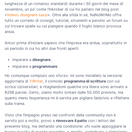
lunghezza di un romanzo standard) durante i 30 giorni del mese di
novembre, un po’ come l’Inktober di cui ho parlato nel blog post
«
Volevo disegnare sassi
». Oltre alla sfida in sé, NaNoWriMo offre
tutto un corredo di consigli, tutorial, strumenti e persino un forum su
cui trovare spalle su cui piangere quando il foglio bianco provoca
ansia.
Ancor prima d’iniziare sapevo che l’impresa era ardua, soprattutto in
un periodo in cui ho altri due fronti aperti:
imparare a
disegnare
;
imparare a
programmare
.
Ho comunque compiuto uno sforzo: mi sono installato la versione
aggiornata di
YWriter
, il comodo
programma di scrittura
con cui
scrissi
Uziversitari
, e ritagliandomi qualche ora libera sono arrivato a
8298 parole. Certo, siamo molto lontani dalle 50.000 previste, ma
quanto meno l’esperienza mi è servita per pigliare l’abbrivio e riflettere
sulla trama.
Visto che l’impegno preso nei confronti della
community
non è
servito poi a molto, provo a
rinnovare il patto
con i lettori del
presente blog, ma dettando una condizione: chi vuole appoggiare la
buona riuscita di questo progetto, o meglio, contribuire a stimolarne