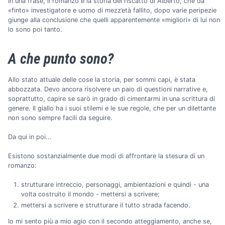
In una frase, il romanzo è la storia del riscatto di Alberto, che da
«finto» investigatore e uomo di mezz’età fallito, dopo varie peripezie
giunge alla conclusione che quelli apparentemente «migliori» di lui non
lo sono poi tanto.
A che punto sono?
Allo stato attuale delle cose la storia, per sommi capi, è stata
abbozzata. Devo ancora risolvere un paio di questioni narrative e,
soprattutto, capire se sarò in grado di cimentarmi in una scrittura di
genere. Il giallo ha i suoi stilemi e le sue regole, che per un dilettante
non sono sempre facili da seguire.
Da qui in poi...
Esistono sostanzialmente due modi di affrontare la stesura di un
romanzo:
strutturare intreccio, personaggi, ambientazioni e quindi - una
volta costruito il mondo - mettersi a scrivere;
mettersi a scrivere e strutturare il tutto strada facendo.
Io mi sento più a mio agio con il secondo atteggiamento, anche se,