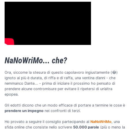
NaNoWriMo... che?
Ora, siccome la stesura di questo capolavoro ingiustamente (😂)
ignoto ai più è durata, di riffa e di raffa, una ventina d’anni - che
nemmanco Dante... - prima di iniziare il prossimo ho pensato di
prendere alcune contromisure per evitare il ripetersi di un’altra
epopea.
Gli edotti dicono che un modo efficace di portare a termine le cose è
prendere un impegno
nei confronti di terzi.
Ho provato a seguire il consiglio partecipando al
NaNoWriMo
, una
sfida online che consiste nello scrivere
50.000 parole
(più o meno la