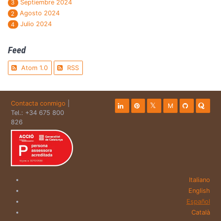
Septiembre 2024
3
Agosto 2024
2
Julio 2024
4
Feed
Atom 1.0
RSS
Contacta conmigo
|
M
Tel.: +34 675 800
826
Italiano
English
Español
Català