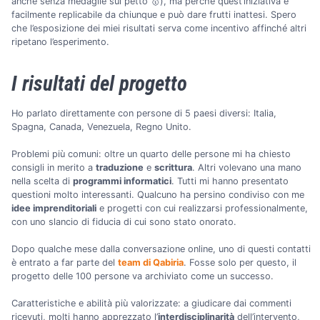
anche senza medaglie sul petto 🥇), ma perché quest’iniziativa è
facilmente replicabile da chiunque e può dare frutti inattesi. Spero
che l’esposizione dei miei risultati serva come incentivo affinché altri
ripetano l’esperimento.
I risultati del progetto
Ho parlato direttamente con persone di 5 paesi diversi: Italia,
Spagna, Canada, Venezuela, Regno Unito.
Problemi più comuni: oltre un quarto delle persone mi ha chiesto
consigli in merito a
traduzione
e
scrittura
. Altri volevano una mano
nella scelta di
programmi informatici
. Tutti mi hanno presentato
questioni molto interessanti. Qualcuno ha persino condiviso con me
idee imprenditoriali
e progetti con cui realizzarsi professionalmente,
con uno slancio di fiducia di cui sono stato onorato.
Dopo qualche mese dalla conversazione online, uno di questi contatti
è entrato a far parte del
team di Qabiria
. Fosse solo per questo, il
progetto delle 100 persone va archiviato come un successo.
Caratteristiche e abilità più valorizzate: a giudicare dai commenti
ricevuti, molti hanno apprezzato l’
interdisciplinarità
dell’intervento,