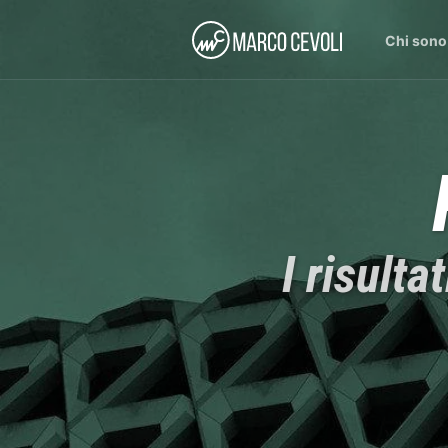
Chi sono
I risult