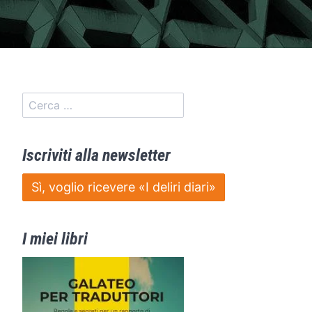
Iscriviti alla newsletter
Sì, voglio ricevere «I deliri diari»
I miei libri