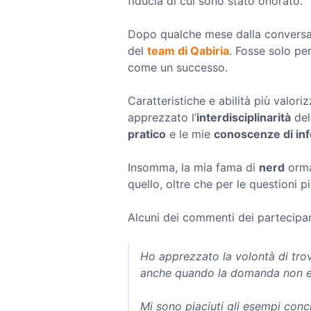
fiducia di cui sono stato onorato.
Dopo qualche mese dalla conversazi
del
team di Qabiria
. Fosse solo pe
come un successo.
Caratteristiche e abilità più valor
apprezzato l’
interdisciplinarità
dell
pratico
e le mie
conoscenze di in
Insomma, la mia fama di
nerd
ormai
quello, oltre che per le questioni p
Alcuni dei commenti dei partecipan
Ho apprezzato la volontà di tro
anche quando la domanda non e
Mi sono piaciuti gli esempi concr