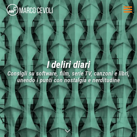
I deliri diari
Consigli su software, film, serie TV, canzoni e libri,
unendo i punti con nostalgia e nerditudine