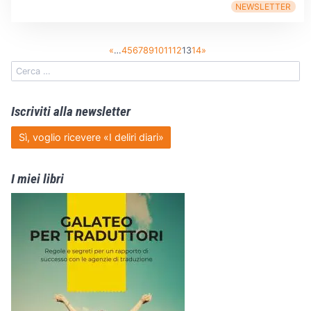
NEWSLETTER
«
…
4
5
6
7
8
9
10
11
12
13
14
»
Iscriviti alla newsletter
Sì, voglio ricevere «I deliri diari»
I miei libri