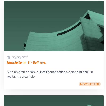
10/06/2021
Newsletter n. 9 - Dalí vive.
Si fa un gran parlare di intelligenza artificiale da tanti anni, in
realtà, ma alcuni de...
NEWSLETTER