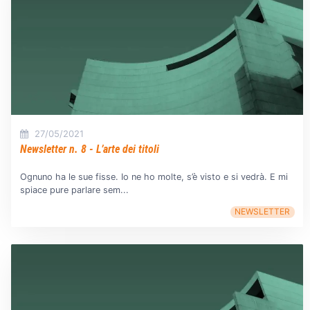
27/05/2021
Newsletter n. 8 - L’arte dei titoli
Ognuno ha le sue fisse. Io ne ho molte, s’è visto e si vedrà. E mi
spiace pure parlare sem...
NEWSLETTER