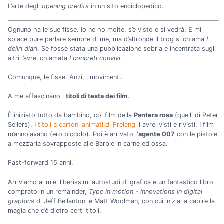
L’arte degli
opening credits
in un sito enciclopedico.
Ognuno ha le sue fisse. Io ne ho molte, s’è visto e si vedrà. E mi
spiace pure parlare sempre di me, ma d’altronde il blog si chiama
I
deliri diari
. Se fosse stata una pubblicazione sobria e incentrata sugli
altri l’avrei chiamata
I concreti convivi
.
Comunque, le fisse. Anzi, i movimenti.
A me affascinano i
titoli di testa dei film
.
È iniziato tutto da bambino, coi film della
Pantera rosa
(quelli di Peter
Sellers). I
titoli a cartoni animati di Freleng
li avrei visti e rivisti. I film
m’annoiavano (ero piccolo). Poi è arrivato l'
agente 007
con le pistole
a mezz’aria sovrapposte alle Barbie in carne ed ossa.
Fast-forward 15 anni.
Arriviamo ai miei liberissimi autostudi di grafica e un fantastico libro
comprato in un remainder,
Type in motion - innovations in digital
graphics
di Jeff Bellantoni e Matt Woolman, con cui iniziai a capire la
magia che c’è dietro certi titoli.