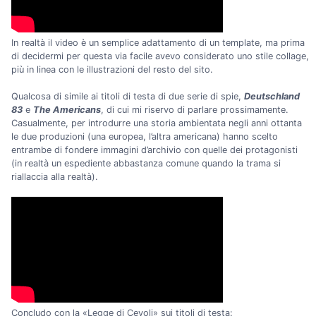
In realtà il video è un semplice adattamento di un template, ma prima
di decidermi per questa via facile avevo considerato uno stile collage,
più in linea con le illustrazioni del resto del sito.
Qualcosa di simile ai titoli di testa di due serie di spie,
Deutschland
83
e
The Americans
, di cui mi riservo di parlare prossimamente.
Casualmente, per introdurre una storia ambientata negli anni ottanta
le due produzioni (una europea, l’altra americana) hanno scelto
entrambe di fondere immagini d’archivio con quelle dei protagonisti
(in realtà un espediente abbastanza comune quando la trama si
riallaccia alla realtà).
Concludo con la «Legge di Cevoli» sui titoli di testa: