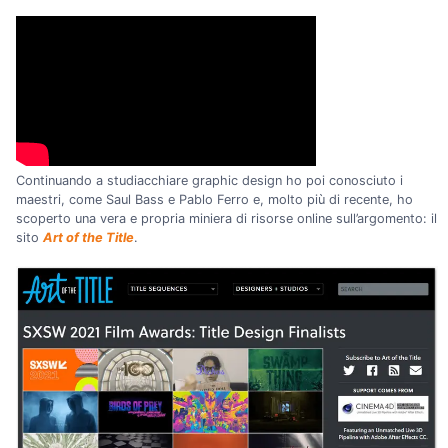
Continuando a studiacchiare graphic design ho poi conosciuto i
maestri, come Saul Bass e Pablo Ferro e, molto più di recente, ho
scoperto una vera e propria miniera di risorse online sull’argomento: il
sito
Art of the Title
.