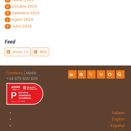
5
Octubre 2024
4
Setembre 2024
3
Agost 2024
2
Juliol 2024
4
Feed
Atom 1.0
RSS
Contacte
| Mòbil:
M
+34 675 800 826
Italiano
English
Español