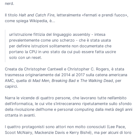
nerd.
Il titolo
Halt and Catch Fire
, letteralmente «fermati e prendi fuoco»,
come spiega Wikipedia, è...
un'istruzione fittizia del linguaggio assembly - intesa
prevalentemente come uno scherzo - che è stata usata
per definire istruzioni solitamente non documentate che
portano la CPU in uno stato da cui può essere fatta uscire
solo con un reset.
Creata da Christopher Cantwell e Christopher C. Rogers, è stata
trasmessa originariamente dal 2014 al 2017 sulla catena americana
AMC, quella di
Mad Men
,
Breaking Bad
e
The Walking Dead
, per
capirci.
Narra le vicende di quattro persone, che lavorano tutte nell’ambito
dell’informatica, le cui vite s’intrecceranno ripetutamente sullo sfondo
della rivoluzione dell’home e personal computing dalla metà degli anni
ottanta in avanti.
I quattro protagonisti sono attori non molto conosciuti (Lee Pace,
Scoot McNairy, Mackenzie Davis e Kerry Bishé), ma per alcuni di loro