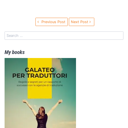
Previous Post
Next Post
My books