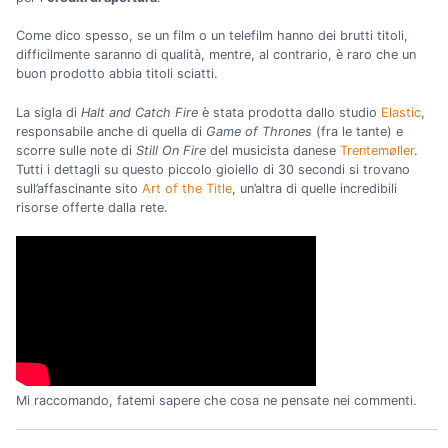
Come dico spesso, se un film o un telefilm hanno dei brutti titoli,
difficilmente saranno di qualità, mentre, al contrario, è raro che un
buon prodotto abbia titoli sciatti.
La sigla di
Halt and Catch Fire
è stata prodotta dallo studio
Elastic
,
responsabile anche di quella di
Game of Thrones
(fra le tante) e
scorre sulle note di
Still On Fire
del musicista danese
Trentemøller
.
Tutti i dettagli su questo piccolo gioiello di 30 secondi si trovano
sull’affascinante sito
Art of the Title
, un’altra di quelle incredibili
risorse offerte dalla rete.
Mi raccomando, fatemi sapere che cosa ne pensate nei commenti.