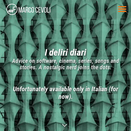
I deliri diari
Advice on software, cinema, series, songs and
stories. A nostalgic nerd joins the dots.
Unfortunately available only in Italian (for
now).