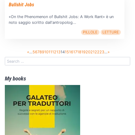
Bullshit Jobs
«On the Phenomenon of Bullshit Jobs: A Work Rant» è un
noto saggio scritto dall'antropolog...
PILLOLE
LETTURE
«
…
5
6
7
8
9
10
11
12
13
14
15
16
17
18
19
20
21
22
23
…
»
My books