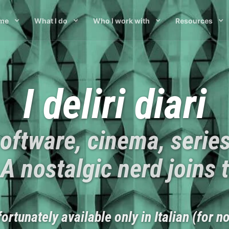
 me
What I do
Who I work with
Resources
I deliri diari
oftware, cinema, serie
 A nostalgic nerd joins 
ortunately available only in Italian (for n