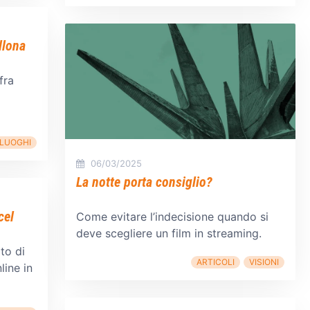
llona
fra
LUOGHI
06/03/2025
La notte porta consiglio?
cel
Come evitare l’indecisione quando si
deve scegliere un film in streaming.
to di
ARTICOLI
VISIONI
line in