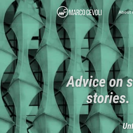
About
Advice on s
stories.
Unf