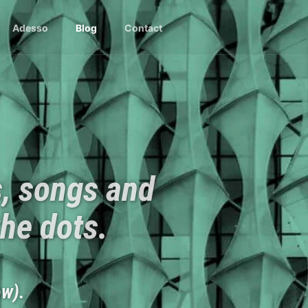
Adesso
Blog
Contact
s, songs and
the dots.
ow).