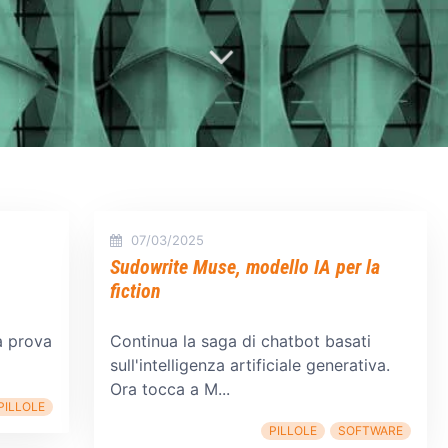
07/03/2025
Sudowrite Muse, modello IA per la
fiction
a prova
Continua la saga di chatbot basati
sull'intelligenza artificiale generativa.
Ora tocca a M...
PILLOLE
PILLOLE
SOFTWARE