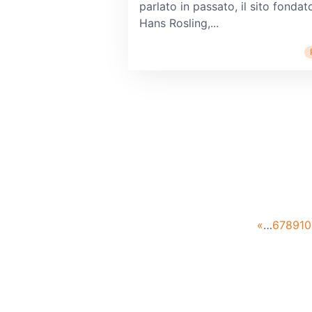
parlato in passato, il sito fondat
Hans Rosling,...
«
…
6
7
8
9
10