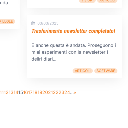
VISIONI
ARTICOLI
o da
PILLOLE
03/03/2025
Trasferimento newsletter completato!
E anche questa è andata. Proseguono i
miei esperimenti con la newsletter I
deliri diari...
ARTICOLI
SOFTWARE
11
12
13
14
15
16
17
18
19
20
21
22
23
24
…
»