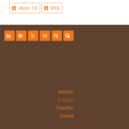
Atom 1.0
RSS
M
Italiano
English
Español
Català