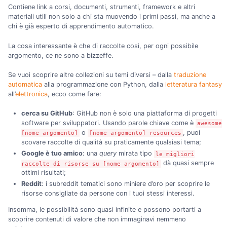
Contiene link a corsi, documenti, strumenti, framework e altri
materiali utili non solo a chi sta muovendo i primi passi, ma anche a
chi è già esperto di apprendimento automatico.
La cosa interessante è che di raccolte così, per ogni possibile
argomento, ce ne sono a bizzeffe.
Se vuoi scoprire altre collezioni su temi diversi – dalla
traduzione
automatica
alla programmazione con Python, dalla
letteratura fantasy
all’
elettronica
, ecco come fare:
cerca su GitHub
: GitHub non è solo una piattaforma di progetti
software per sviluppatori. Usando parole chiave come è
awesome
o
, puoi
[nome argomento]
[nome argomento] resources
scovare raccolte di qualità su praticamente qualsiasi tema;
Google è tuo amico
: una
query
mirata tipo
le migliori
dà quasi sempre
raccolte di risorse su [nome argomento]
ottimi risultati;
Reddit
: i subreddit tematici sono miniere d’oro per scoprire le
risorse consigliate da persone con i tuoi stessi interessi.
Insomma, le possibilità sono quasi infinite e possono portarti a
scoprire contenuti di valore che non immaginavi nemmeno