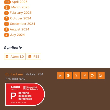
April 2025
35
March 2025
51
February 2025
5
October 2024
4
September 2024
3
August 2024
2
July 2024
4
Syndicate
Atom 1.0
RSS
Contact me
| Mobile: +34
M
675 800 826