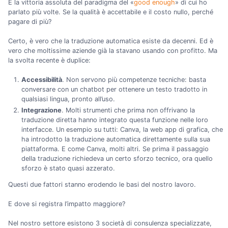
È la vittoria assoluta del paradigma del «
good enough
» di cui ho
parlato più volte. Se la qualità è accettabile e il costo nullo, perché
pagare di più?
Certo, è vero che la traduzione automatica esiste da decenni. Ed è
vero che moltissime aziende già la stavano usando con profitto. Ma
la svolta recente è duplice:
Accessibilità
. Non servono più competenze tecniche: basta
conversare con un chatbot per ottenere un testo tradotto in
qualsiasi lingua, pronto all’uso.
Integrazione
. Molti strumenti che prima non offrivano la
traduzione diretta hanno integrato questa funzione nelle loro
interfacce. Un esempio su tutti: Canva, la web app di grafica, che
ha introdotto la traduzione automatica direttamente sulla sua
piattaforma. E come Canva, molti altri. Se prima il passaggio
della traduzione richiedeva un certo sforzo tecnico, ora quello
sforzo è stato quasi azzerato.
Questi due fattori stanno erodendo le basi del nostro lavoro.
E dove si registra l’impatto maggiore?
Nel nostro settore esistono 3 società di consulenza specializzate,