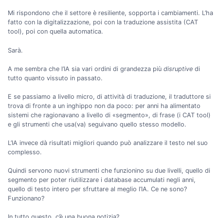
Mi rispondono che il settore è resiliente, sopporta i cambiamenti. L’ha
fatto con la digitalizzazione, poi con la traduzione assistita (CAT
tool), poi con quella automatica.
Sarà.
A me sembra che l’IA sia vari ordini di grandezza più
disruptive
di
tutto quanto vissuto in passato.
E se passiamo a livello micro, di attività di traduzione, il traduttore si
trova di fronte a un inghippo non da poco: per anni ha alimentato
sistemi che ragionavano a livello di «segmento», di frase (i CAT tool)
e gli strumenti che usa(va) seguivano quello stesso modello.
L’IA invece dà risultati migliori quando può analizzare il testo nel suo
complesso.
Quindi servono nuovi strumenti che funzionino su due livelli, quello di
segmento per poter riutilizzare i database accumulati negli anni,
quello di testo intero per sfruttare al meglio l’IA. Ce ne sono?
Funzionano?
In tutto questo, c’è una buona notizia?