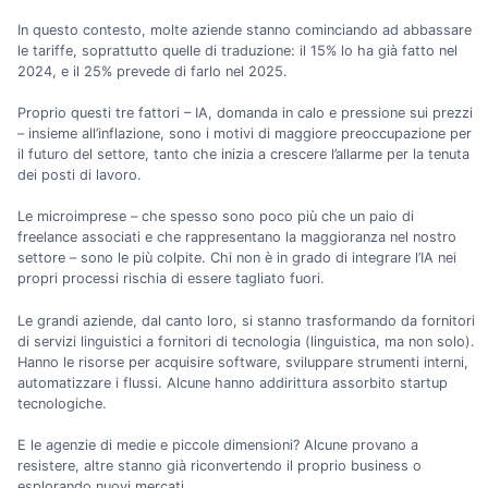
In questo contesto, molte aziende stanno cominciando ad abbassare
le tariffe, soprattutto quelle di traduzione: il 15% lo ha già fatto nel
2024, e il 25% prevede di farlo nel 2025.
Proprio questi tre fattori – IA, domanda in calo e pressione sui prezzi
– insieme all’inflazione, sono i motivi di maggiore preoccupazione per
il futuro del settore, tanto che inizia a crescere l’allarme per la tenuta
dei posti di lavoro.
Le microimprese – che spesso sono poco più che un paio di
freelance associati e che rappresentano la maggioranza nel nostro
settore – sono le più colpite. Chi non è in grado di integrare l’IA nei
propri processi rischia di essere tagliato fuori.
Le grandi aziende, dal canto loro, si stanno trasformando da fornitori
di servizi linguistici a fornitori di tecnologia (linguistica, ma non solo).
Hanno le risorse per acquisire software, sviluppare strumenti interni,
automatizzare i flussi. Alcune hanno addirittura assorbito startup
tecnologiche.
E le agenzie di medie e piccole dimensioni? Alcune provano a
resistere, altre stanno già riconvertendo il proprio business o
esplorando nuovi mercati.