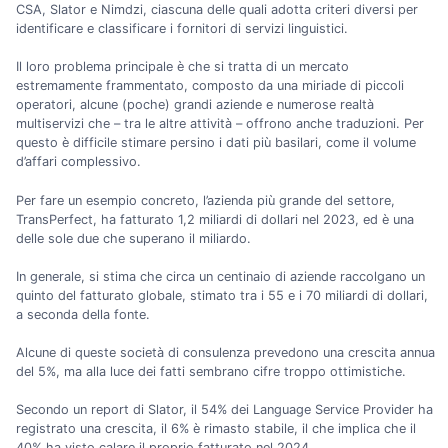
CSA, Slator e Nimdzi, ciascuna delle quali adotta criteri diversi per
identificare e classificare i fornitori di servizi linguistici.
Il loro problema principale è che si tratta di un mercato
estremamente frammentato, composto da una miriade di piccoli
operatori, alcune (poche) grandi aziende e numerose realtà
multiservizi che – tra le altre attività – offrono anche traduzioni. Per
questo è difficile stimare persino i dati più basilari, come il volume
d’affari complessivo.
Per fare un esempio concreto, l’azienda più grande del settore,
TransPerfect, ha fatturato 1,2 miliardi di dollari nel 2023, ed è una
delle sole due che superano il miliardo.
In generale, si stima che circa un centinaio di aziende raccolgano un
quinto del fatturato globale, stimato tra i 55 e i 70 miliardi di dollari,
a seconda della fonte.
Alcune di queste società di consulenza prevedono una crescita annua
del 5%, ma alla luce dei fatti sembrano cifre troppo ottimistiche.
Secondo un report di Slator, il 54% dei Language Service Provider ha
registrato una crescita, il 6% è rimasto stabile, il che implica che il
40% ha visto calare il proprio fatturato nel 2024.