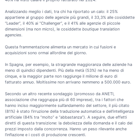
Analizzando meglio i dati, tra chi ha riportato un calo: il 25%
appartiene al gruppo delle agenzie più grandi, il 33,3% alle cosiddette
“Leader”, il 40% ai “Challenger”, e il 41% alle agenzie di piccole
dimensioni (ma non micro), le cosiddette
boutique translation
agencies
.
Questa frammentazione alimenta un mercato in cui fusioni e
acquisizioni sono ormai all’ordine del giorno.
In Spagna, per esempio, la stragrande maggioranza delle aziende ha
meno di quindici dipendenti. Più della metà (53%) ne ha meno di
cinque, e la maggior parte non raggiunge il milione di euro di
fatturato annuo. Moltissime non arrivano nemmeno a 500.000 euro.
Secondo un altro recente sondaggio (promosso da ANETI,
associazione che raggruppa più di 60 imprese), tra i fattori che
hanno inciso maggiormente sull’andamento del settore, il più citato
(81%) è stato l’irruzione della traduzione automatica e dell’intelligenza
artificiale (84% tra “molto” e “abbastanza”). A seguire, due effetti
diretti di questa transizione: la debolezza della domanda e il calo dei
prezzi imposto dalla concorrenza. Hanno un peso rilevante anche
l’inflazione e i costi di produzione crescenti.