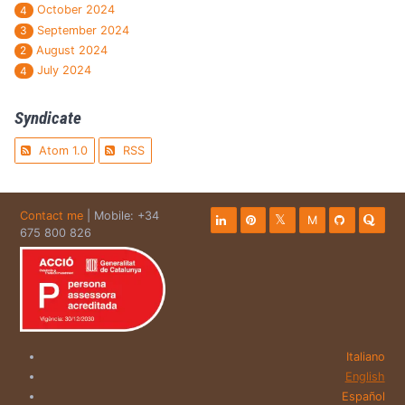
October 2024
4
September 2024
3
August 2024
2
July 2024
4
Syndicate
Atom 1.0
RSS
Contact me
| Mobile: +34
M
675 800 826
Italiano
English
Español