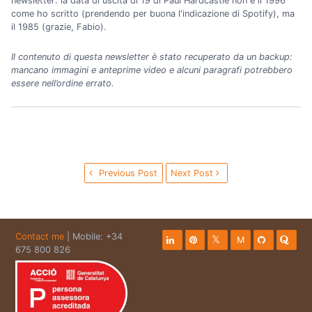
newsletter: la data di uscita di
19
di Paul Hardcastle non è il 1996
come ho scritto (prendendo per buona l'indicazione di Spotify), ma
il 1985 (grazie, Fabio).
Il contenuto di questa newsletter è stato recuperato da un backup:
mancano immagini e anteprime video e alcuni paragrafi potrebbero
essere nell’ordine errato.
Previous Post
Next Post
Contact me
| Mobile: +34
M
675 800 826