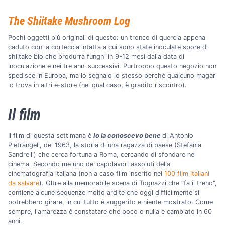
The Shiitake Mushroom Log
Pochi oggetti più originali di questo: un tronco di quercia appena
caduto con la corteccia intatta a cui sono state inoculate spore di
shiitake bio che produrrà funghi in 9-12 mesi dalla data di
inoculazione e nei tre anni successivi. Purtroppo questo negozio non
spedisce in Europa, ma lo segnalo lo stesso perché qualcuno magari
lo trova in altri e-store (nel qual caso, è gradito riscontro).
Il film
Il film di questa settimana è
Io la conoscevo bene
di Antonio
Pietrangeli, del 1963, la storia di una ragazza di paese (Stefania
Sandrelli) che cerca fortuna a Roma, cercando di sfondare nel
cinema. Secondo me uno dei capolavori assoluti della
cinematografia italiana (non a caso film inserito nei
100 film italiani
da salvare
). Oltre alla memorabile scena di Tognazzi che "fa il treno",
contiene alcune sequenze molto ardite che oggi difficilmente si
potrebbero girare, in cui tutto è suggerito e niente mostrato. Come
sempre, l'amarezza è constatare che poco o nulla è cambiato in 60
anni.