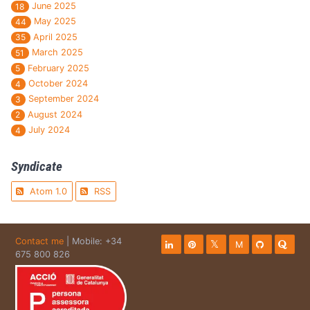
June 2025
18
May 2025
44
April 2025
35
March 2025
51
February 2025
5
October 2024
4
September 2024
3
August 2024
2
July 2024
4
Syndicate
Atom 1.0
RSS
Contact me
| Mobile: +34
M
675 800 826