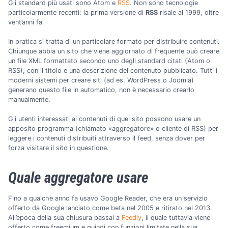
Gli standard più usati sono Atom e
RSS
. Non sono tecnologie
particolarmente recenti: la prima versione di
RSS
risale al 1999, oltre
vent’anni fa.
In pratica si tratta di un particolare formato per distribuire contenuti.
Chiunque abbia un sito che viene aggiornato di frequente può creare
un file XML formattato secondo uno degli standard citati (Atom o
RSS), con il titolo e una descrizione del contenuto pubblicato. Tutti i
moderni sistemi per creare siti (ad es. WordPress o Joomla)
generano questo file in automatico, non è necessario crearlo
manualmente.
Gli utenti interessati ai contenuti di quel sito possono usare un
apposito programma (chiamato «aggregatore» o cliente di RSS) per
leggere i contenuti distribuiti attraverso il feed, senza dover per
forza visitare il sito in questione.
Quale aggregatore usare
Fino a qualche anno fa usavo Google Reader, che era un servizio
offerto da Google lanciato come beta nel 2005 e ritirato nel 2013.
All’epoca della sua chiusura passai a
Feedly
, il quale tuttavia viene
offerto come freemium e quindi con funzioni limitate nella sua