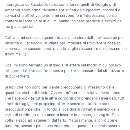
interagisco su Facebook (così come fanno quelli di Google o di
Amazon) sono ormai talmente sofisticati da suggerirmi prodotti o
servizi che effettivamente o mi servono, o m’interessano, senza
contare le tante volte in cui mi hanno indicato prodotti o servizi da
me già acquistati.
Tuttavia, mi scoccia alquanto dover dipendere dall’interfaccia un po’
bislacca di Facebook, studiata per impedire di ritrovare le cose (o
almeno a me succede così: quando voglio recuperare qualcosa non lo
trovo mai...)
Così mi sono fermato un attimo a riflettere sul modo in cui potevo
attingere dalle stesse fonti senza per forza passare dal sito azzurro
di Zuckerberg.
Si noti che non sono per niente preoccupato o infastidito dalle
questioni etiche di fondo. Ovvero, m’interessa relativamente poco
che Facebook (e tutte le altre
corporation
) prendano i miei dati, tutti
i miei dettagli, e mi propinino offerte senza sosta. Non sono
preoccupato perché, in fondo ai cosiddetti
funnel
, il numero della
carta di credito lo devo ancora inserire io a mano, se voglio. E (a
volte) riesco ad astenermi dal farlo. Naturalmente, anch’io come
tanti, ho pensato più di una volta che se questi strumenti fossero