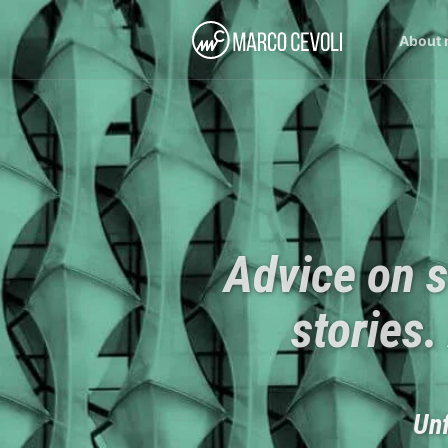
About
Advice on s
stories.
Unf