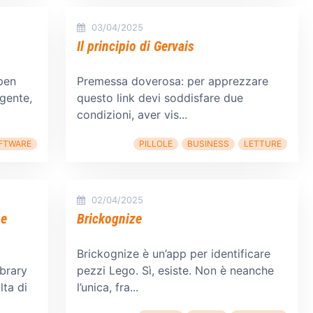
03/04/2025
Il principio di Gervais
pen
Premessa doverosa: per apprezzare
igente,
questo link devi soddisfare due
condizioni, aver vis...
FTWARE
PILLOLE
BUSINESS
LETTURE
02/04/2025
ne
Brickognize
Brickognize è un’app per identificare
ibrary
pezzi Lego. Sì, esiste. Non è neanche
lta di
l’unica, fra...