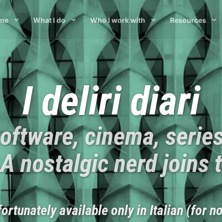
 me
What I do
Who I work with
Resources
I deliri diari
oftware, cinema, serie
 A nostalgic nerd joins 
ortunately available only in Italian (for n