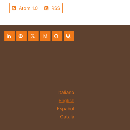
Atom 1.0
RSS
M
Italiano
English
Español
Català