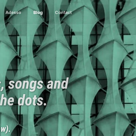
Adesso
Blog
Contact
s, songs and
the dots.
ow).