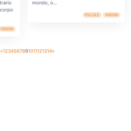
trario
mondo, o...
 corpo
PILLOLE
VISIONI
VISIONI
«
1
2
3
4
5
6
7
8
9
10
11
12
13
14
»